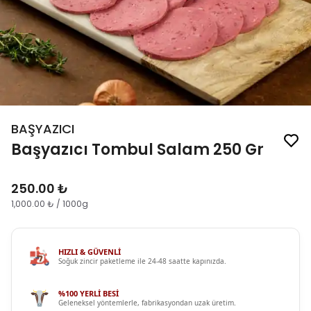
BAŞYAZICI
Başyazıcı Tombul Salam 250 Gr
250.00 ₺
1,000.00 ₺ / 1000g
HIZLI & GÜVENLİ
Soğuk zincir paketleme ile 24-48 saatte kapınızda.
%100 YERLİ BESİ
Geleneksel yöntemlerle, fabrikasyondan uzak üretim.