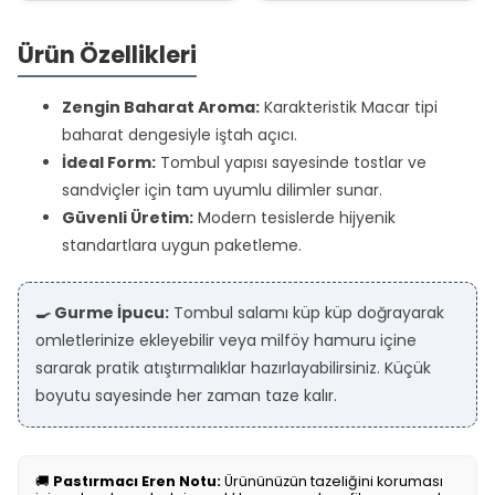
Ürün Özellikleri
Zengin Baharat Aroma:
Karakteristik Macar tipi
baharat dengesiyle iştah açıcı.
İdeal Form:
Tombul yapısı sayesinde tostlar ve
sandviçler için tam uyumlu dilimler sunar.
Güvenli Üretim:
Modern tesislerde hijyenik
standartlara uygun paketleme.
🍳 Gurme İpucu:
Tombul salamı küp küp doğrayarak
omletlerinize ekleyebilir veya milföy hamuru içine
sararak pratik atıştırmalıklar hazırlayabilirsiniz. Küçük
boyutu sayesinde her zaman taze kalır.
🚚
Pastırmacı Eren Notu:
Ürününüzün tazeliğini koruması