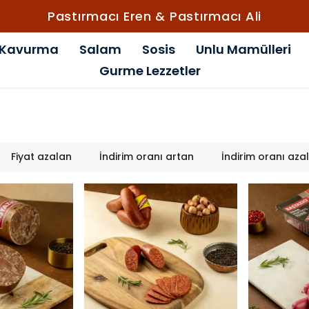
Pastırmacı Eren & Pastırmacı Ali
Kavurma
Salam
Sosis
Unlu Mamülleri
Gurme Lezzetler
Fiyat azalan
İndirim oranı artan
İndirim oranı aza