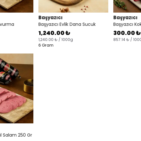
Başyazıcı
Başyazıcı
Kavurma
Başyazıcı Evlik Dana Sucuk
Başyazıcı Ko
1,240.00 ₺
300.00 ₺
1,240.00 ₺ / 1000g
857.14 ₺ / 100
6 Gram
l Salam 250 Gr