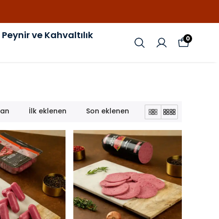
Peynir ve Kahvaltılık
0
lan
İlk eklenen
Son eklenen