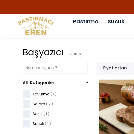
Pastırma
Sucuk
Başyazıcı
5
ürün
Fiyat artan
Alt Kategoriler
Kavurma
(
1
)
Salam
(
2
)
Sosis
(
1
)
Sucuk
(
1
)