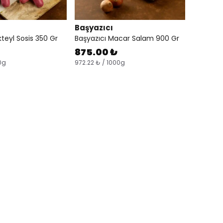
Başyazıcı
kteyl Sosis 350 Gr
Başyazıcı Macar Salam 900 Gr
875.00 ₺
0g
972.22 ₺ / 1000g