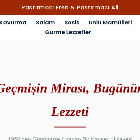
Pastırmacı Eren & Pastırmacı Ali
Kavurma
Salam
Sosis
Unlu Mamülleri
Gurme Lezzetler
Geçmişin Mirası, Bugünü
Lezzeti
1950’den Günümüze Uzanan Bir Kayseri Hikayesi