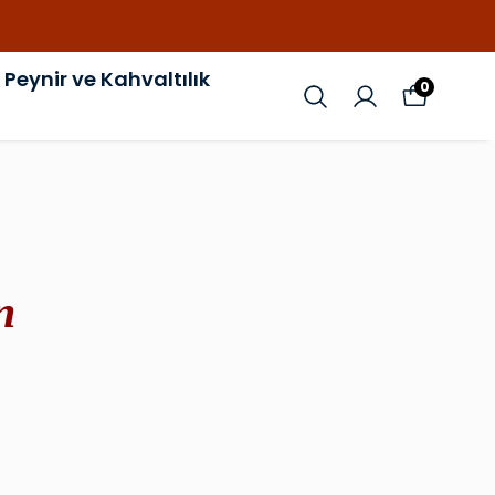
Peynir ve Kahvaltılık
0
n