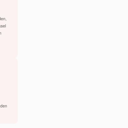
den,
ksel
m
zden