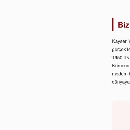
Biz
Kayseri’n
gerçek l
1950’li y
Kurucu
modern hi
dünyaya 