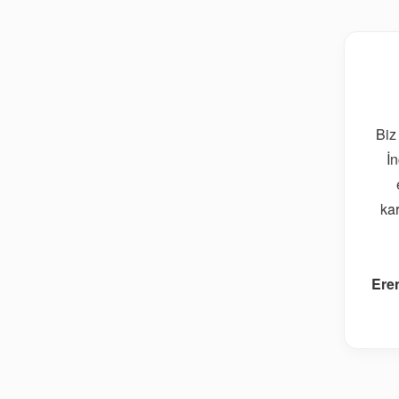
Biz
İn
kar
Ere