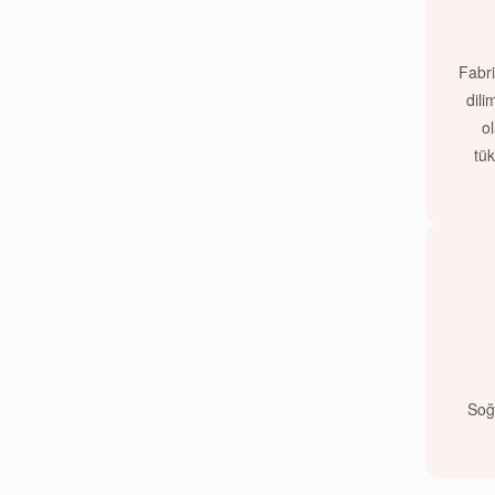
Fabri
dili
ol
tük
Soğ