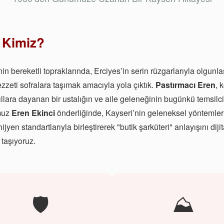
 Kimiz?
in bereketli topraklarında, Erciyes’in serin rüzgarlarıyla olgunl
ezzeti sofralara taşımak amacıyla yola çıktık.
Pastırmacı Eren
, 
ıllara dayanan bir ustalığın ve aile geleneğinin bugünkü temsilcis
muz
Eren Ekinci
önderliğinde, Kayseri’nin geleneksel yöntemler
jyen standartlarıyla birleştirerek "butik şarküteri" anlayışını dijit
taşıyoruz.
🛡️
⛰️