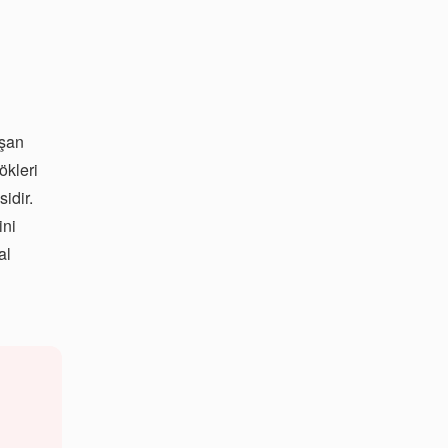
aşan
kökleri
idir.
ini
al