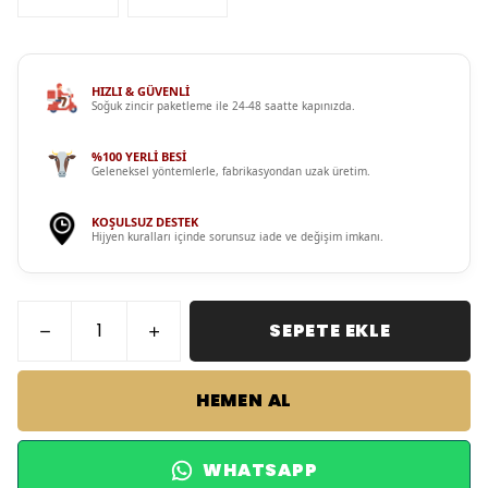
HIZLI & GÜVENLİ
Soğuk zincir paketleme ile 24-48 saatte kapınızda.
%100 YERLİ BESİ
Geleneksel yöntemlerle, fabrikasyondan uzak üretim.
KOŞULSUZ DESTEK
Hijyen kuralları içinde sorunsuz iade ve değişim imkanı.
SEPETE EKLE
HEMEN AL
WHATSAPP