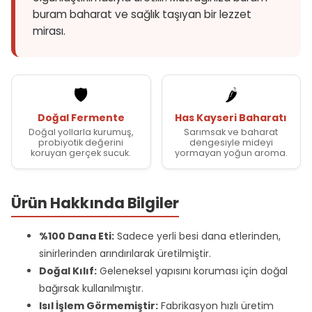
buram baharat ve sağlık taşıyan bir lezzet
mirası.
🛡️
🌶️
Doğal Fermente
Has Kayseri Baharatı
Doğal yollarla kurumuş,
Sarımsak ve baharat
probiyotik değerini
dengesiyle mideyi
koruyan gerçek sucuk.
yormayan yoğun aroma.
Ürün Hakkında Bilgiler
%100 Dana Eti:
Sadece yerli besi dana etlerinden,
sinirlerinden arındırılarak üretilmiştir.
Doğal Kılıf:
Geleneksel yapısını koruması için doğal
bağırsak kullanılmıştır.
Isıl İşlem Görmemiştir:
Fabrikasyon hızlı üretim