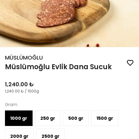
MÜSLÜMOĞLU
Müslümoğlu Evlik Dana Sucuk
1,240.00 ₺
1,240.00 ₺ / 1000g
Gram
1000 gr
250 gr
500 gr
1500 gr
2000 gr
2500 gr