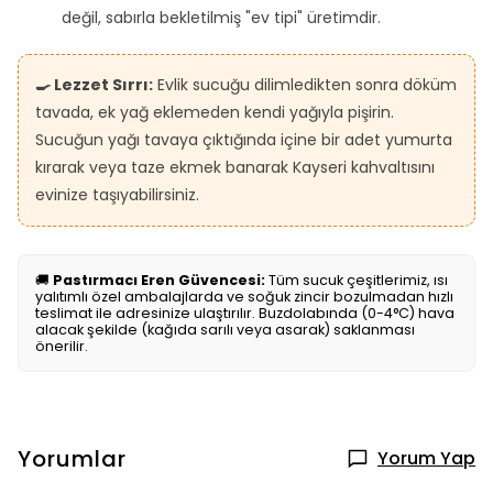
değil, sabırla bekletilmiş "ev tipi" üretimdir.
🍳 Lezzet Sırrı:
Evlik sucuğu dilimledikten sonra döküm
tavada, ek yağ eklemeden kendi yağıyla pişirin.
Sucuğun yağı tavaya çıktığında içine bir adet yumurta
kırarak veya taze ekmek banarak Kayseri kahvaltısını
evinize taşıyabilirsiniz.
🚚
Pastırmacı Eren Güvencesi:
Tüm sucuk çeşitlerimiz, ısı
yalıtımlı özel ambalajlarda ve soğuk zincir bozulmadan hızlı
teslimat ile adresinize ulaştırılır. Buzdolabında (0-4°C) hava
alacak şekilde (kağıda sarılı veya asarak) saklanması
önerilir.
Yorumlar
Yorum Yap